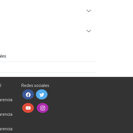
ales
l
Redes sociales
arencia
arencia
arencia