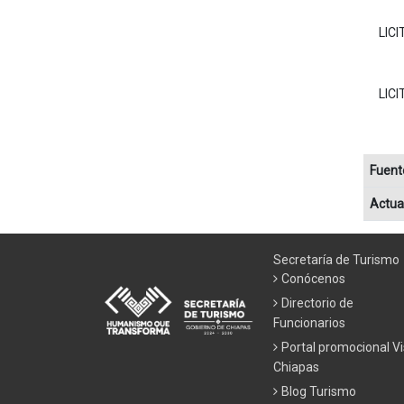
LIC
LIC
Fuent
Actua
Secretaría de Turismo
Conócenos
Directorio de
Funcionarios
Portal promocional Vi
Chiapas
Blog Turismo