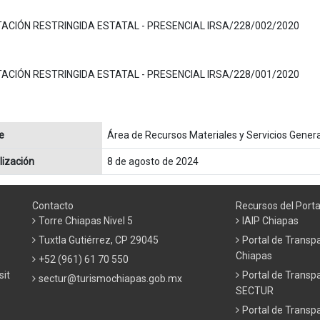
ITACIÓN RESTRINGIDA ESTATAL - PRESENCIAL IRSA/228/002/2020
ITACIÓN RESTRINGIDA ESTATAL - PRESENCIAL IRSA/228/001/2020
e
Área de Recursos Materiales y Servicios Gener
lización
8 de agosto de 2024
Contacto
Recursos del Porta
Torre Chiapas Nivel 5
IAIP Chiapas
Tuxtla Gutiérrez, CP 29045
Portal de Transp
Chiapas
+52 (961) 61 70 550
sit
Portal de Transp
sectur@turismochiapas.gob.mx
SECTUR
Portal de Transp